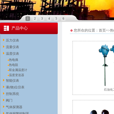
1
2
3
4
5
6
产品中心
您所在的位置：首页=>热
压力仪表
流量仪表
温度仪表
热电偶
热电阻
双金属温度计
温度变送器
智能仪表
液(物)位仪表
石油化
控制系统
阀门
气体探测器
气体报警控制器