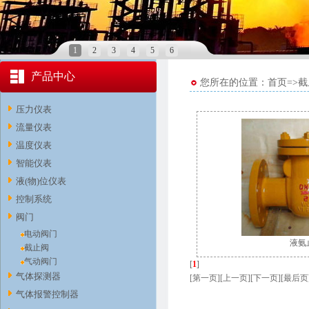
1
2
3
4
5
6
产品中心
您所在的位置：首页=>截
压力仪表
流量仪表
温度仪表
智能仪表
液(物)位仪表
控制系统
阀门
电动阀门
液氨
截止阀
气动阀门
[
1
]
气体探测器
[第一页][上一页][下一页][最后页
气体报警控制器